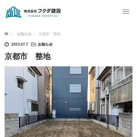
T
o
g
g
ホーム
お知らせ
京都市 整地
l
e
2023.07.7
お知らせ
n
京都市 整地
a
v
i
g
a
t
i
o
n