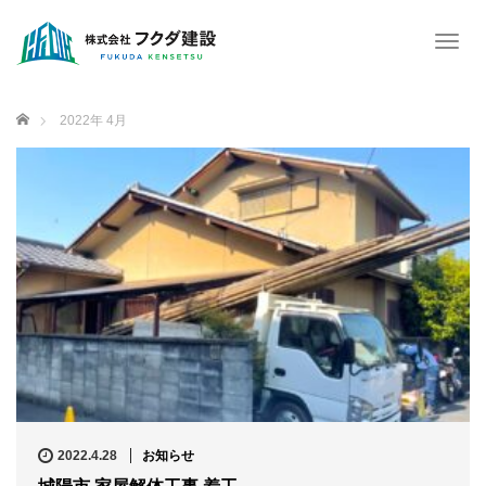
T
o
g
g
ホーム
2022年 4月
l
e
n
a
v
i
g
a
t
i
o
n
2022.4.28
お知らせ