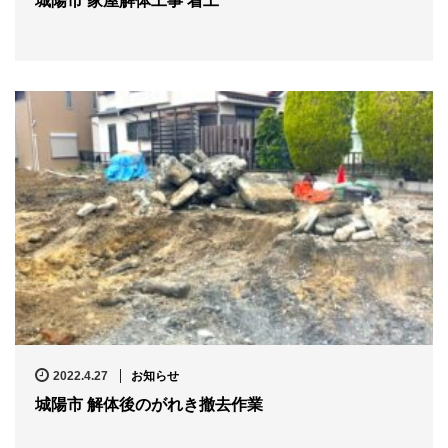
城陽市 家屋解体工事 着工
2022.4.27
お知らせ
城陽市 解体後のがれき撤去作業