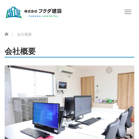
T
o
g
g
ホーム
会社概要
l
e
会社概要
n
a
v
i
g
a
t
i
o
n