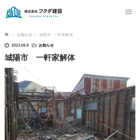
T
o
g
g
ホーム
お知らせ
城陽市 一軒家解体
l
e
2023.06.9
お知らせ
n
城陽市 一軒家解体
a
v
i
g
a
t
i
o
n