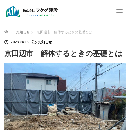
T
o
g
g
ホーム
お知らせ
京田辺市 解体するときの基礎とは
l
e
2023.04.13
お知らせ
n
京田辺市 解体するときの基礎とは
a
v
i
g
a
t
i
o
n