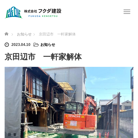
T
o
g
g
ホーム
お知らせ
京田辺市 一軒家解体
l
e
2023.04.10
お知らせ
n
京田辺市 一軒家解体
a
v
i
g
a
t
i
o
n