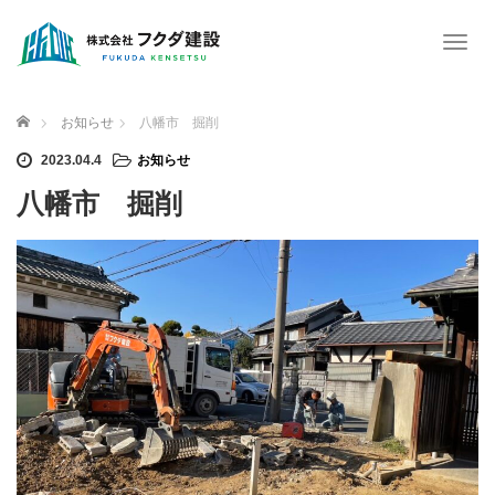
T
o
g
g
ホーム
お知らせ
八幡市 掘削
l
e
2023.04.4
お知らせ
n
八幡市 掘削
a
v
i
g
a
t
i
o
n