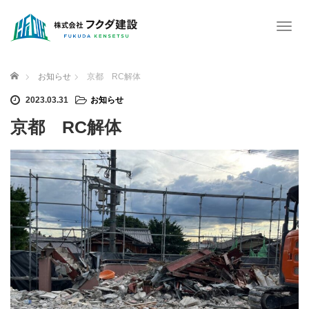
T
o
g
g
ホーム
お知らせ
京都 RC解体
l
e
2023.03.31
お知らせ
n
京都 RC解体
a
v
i
g
a
t
i
o
n