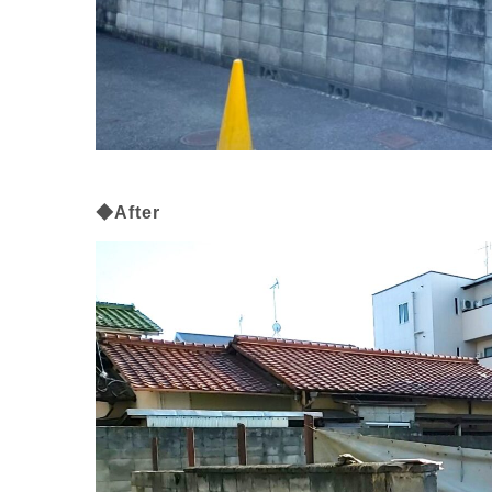
◆After