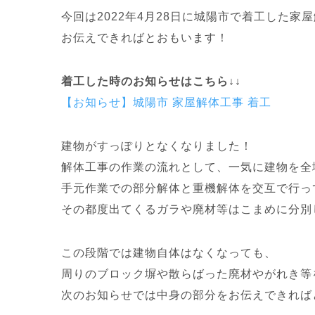
今回は2022年4月28日に城陽市で着工した
家屋
お伝えできればとおもいます！
着工した時のお知らせはこちら↓↓
【お知らせ】城陽市 家屋解体工事 着工
建物がすっぽりとなくなりました！
解体工事の作業の流れとして、
一気に建物を全
手元作業での部分解体と
重機解体を交互で行っ
その都度出てくるガラや廃材等は
こまめに分別
この段階では建物自体はなくなっても、
周りのブロック塀や散らばった廃材や
がれき等
次のお知らせでは中身の部分をお伝えできれば