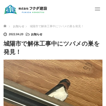
T
o
g
g
ホーム
お知らせ
城陽市で解体工事中にツバメの巣を発見！
l
e
2022.04.20
お知らせ
n
城陽市で解体工事中にツバメの巣を
a
v
発見！
i
g
a
t
i
o
n