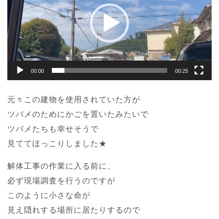
ー
ヤ
ー
00:00
00:25
元々この建物を使用されていた方が
ツバメのためにかごを置いたみたいで
ツバメたちも幸せそうで
見ててほっこりしました★
解体工事の作業に入る前に、
必ず現場調査を行うのですが
このように小さな命が
見え隠れする場所に居たりするので