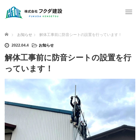
T
o
g
g
ホーム
お知らせ
解体工事前に防音シートの設置を行っています！
l
e
2022.04.4
お知らせ
n
解体工事前に防音シートの設置を行
a
v
っています！
i
g
a
t
i
o
n