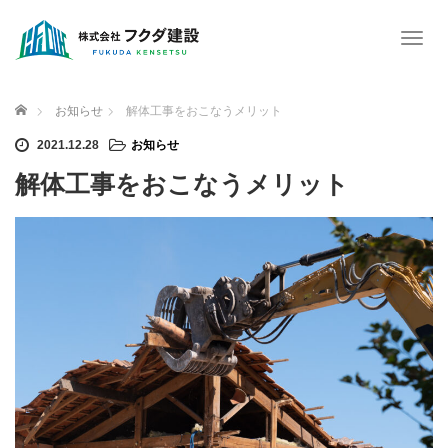
T
o
g
g
ホーム
お知らせ
解体工事をおこなうメリット
l
e
2021.12.28
お知らせ
n
解体工事をおこなうメリット
a
v
i
g
a
t
i
o
n