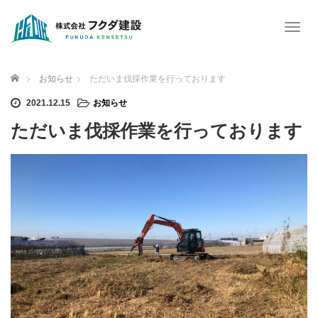
T
o
g
g
ホーム
お知らせ
ただいま伐採作業を行っております
l
e
2021.12.15
お知らせ
n
ただいま伐採作業を行っております
a
v
i
g
a
t
i
o
n