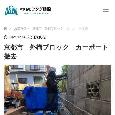
T
o
g
g
ホーム
お知らせ
京都市 外構ブロック カーポート撤去
l
e
2021.12.14
お知らせ
n
京都市 外構ブロック カーポート
a
v
撤去
i
g
a
t
i
o
n